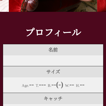
プロフィール
名前
サイズ
--
---
--(-)
--
--
Age.
T.
B.
W.
H.
キャッチ